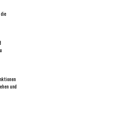
 die
d
zu
nktionen
gehen und