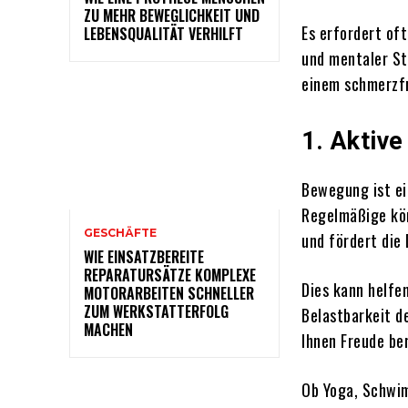
ZU MEHR BEWEGLICHKEIT UND
Es erfordert of
LEBENSQUALITÄT VERHILFT
und mentaler Stä
einem schmerzfr
1. Aktiv
Bewegung ist ei
Regelmäßige kör
GESCHÄFTE
und fördert die
WIE EINSATZBEREITE
REPARATURSÄTZE KOMPLEXE
Dies kann helfe
MOTORARBEITEN SCHNELLER
ZUM WERKSTATTERFOLG
Belastbarkeit d
MACHEN
Ihnen Freude ber
Ob Yoga, Schwim