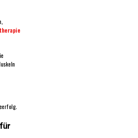
n,
therapie
ie
Muskeln
eerfolg.
für