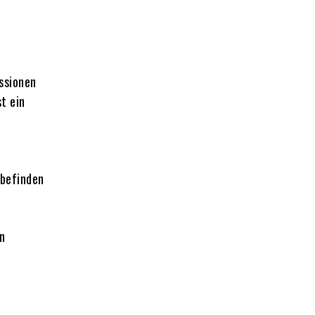
ssionen
t ein
lbefinden
en