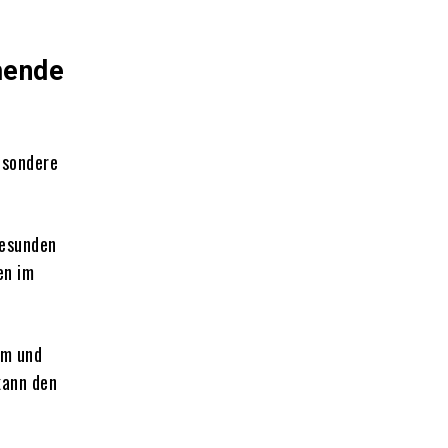
mende
esondere
gesunden
en im
um und
kann den