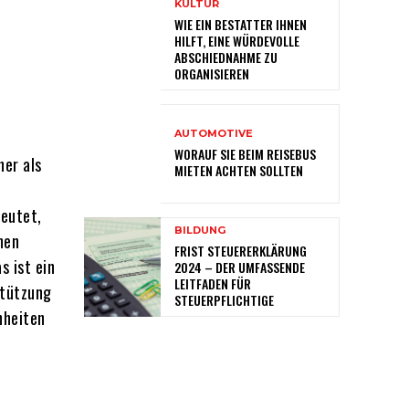
KULTUR
WIE EIN BESTATTER IHNEN
HILFT, EINE WÜRDEVOLLE
ABSCHIEDNAHME ZU
ORGANISIEREN
AUTOMOTIVE
WORAUF SIE BEIM REISEBUS
her als
MIETEN ACHTEN SOLLTEN
deutet,
BILDUNG
hen
FRIST STEUERERKLÄRUNG
s ist ein
2024 – DER UMFASSENDE
LEITFADEN FÜR
stützung
STEUERPFLICHTIGE
nheiten