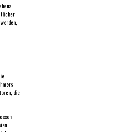
lehens
tlicher
 werden,
die
ehmers
toren, die
ressen
eien