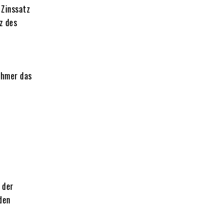
 Zinssatz
z des
ehmer das
 der
den