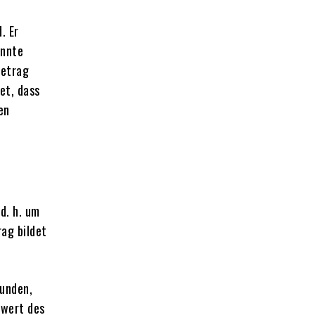
. Er
annte
betrag
et, dass
en
d. h. um
ag bildet
bunden,
twert des