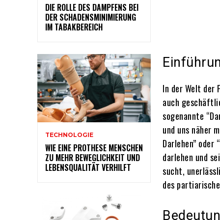
DIE ROLLE DES DAMPFENS BEI
DER SCHADENSMINIMIERUNG
IM TABAKBEREICH
Einführu
In der Welt der 
auch geschäftli
sogenannte “Dar
und uns näher m
TECHNOLOGIE
Darlehen” oder “
WIE EINE PROTHESE MENSCHEN
darlehen und se
ZU MEHR BEWEGLICHKEIT UND
LEBENSQUALITÄT VERHILFT
sucht, unerlässl
des partiarische
Bedeutun