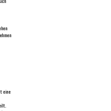
sich
lehen
rnehmen
t eine
ilt.