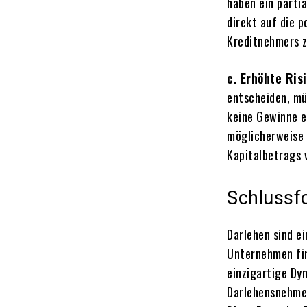
haben ein parti
direkt auf die 
Kreditnehmers z
c. Erhöhte Ris
entscheiden, mü
keine Gewinne e
möglicherweise 
Kapitalbetrags v
Schlussf
Darlehen sind e
Unternehmen fin
einzigartige Dy
Darlehensnehmers