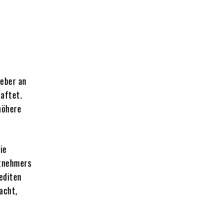
geber an
aftet.
höhere
ie
itnehmers
editen
acht,