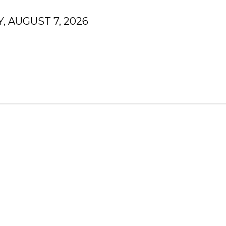
, AUGUST 7, 2026
N
FINANZEN
HOMEDEKOR
GESUNDHEIT
N