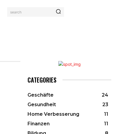
search
AHRUNG
KONTAKTIERE UNS
MORE
CATEGORIES
Geschäfte
24
Gesundheit
23
Home Verbesserung
11
Finanzen
11
Bildung
8