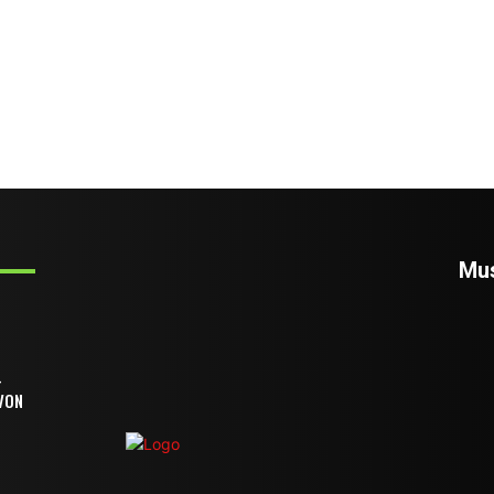
Mus
-
VON