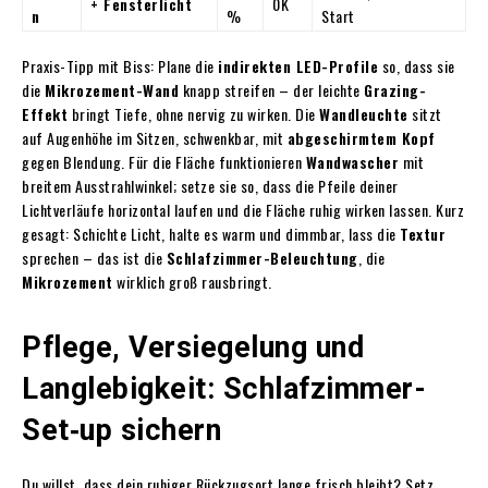
+ Fensterlicht
0K
n
%
Start
Praxis-Tipp mit Biss: Plane die
indirekten LED-Profile
so, dass sie
die
Mikrozement-Wand
knapp streifen – der leichte
Grazing-
Effekt
bringt Tiefe, ohne nervig zu wirken. Die
Wandleuchte
sitzt
auf Augenhöhe im Sitzen, schwenkbar, mit
abgeschirmtem Kopf
gegen Blendung. Für die Fläche funktionieren
Wandwascher
mit
breitem Ausstrahlwinkel; setze sie so, dass die Pfeile deiner
Lichtverläufe horizontal laufen und die Fläche ruhig wirken lassen. Kurz
gesagt: Schichte Licht, halte es warm und dimmbar, lass die
Textur
sprechen – das ist die
Schlafzimmer-Beleuchtung
, die
Mikrozement
wirklich groß rausbringt.
Pflege, Versiegelung und
Langlebigkeit: Schlafzimmer-
Set‑up sichern
Du willst, dass dein ruhiger Rückzugsort lange frisch bleibt? Setz