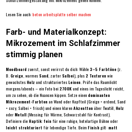
Schlafzimmergestaltung mit Mikrozement gehen können.
Lesen Sie auch:
beton arbeitsplatte selber machen
Farb- und Materialkonzept:
Mikrozement im Schlafzimmer
stimmig planen
Moodboard
zuerst, sonst verirrst du dich: Wähle
3–5 Farbtöne
(z.
B.
Greige
, warmes
Sand
, zarter
Salbei
), plus
2 Texturen
wie
gewachstes
Holz
und strukturiertes
Leinen
. Prüfe das Raumlicht
morgens/abends – ein Foto bei
2700K
und eines im Tageslicht reicht,
um zu sehen, ob die Nuancen kippen. Setze einen
dominanten
Mikrozement-Farbton
an Wand oder Kopfteil (Greige = erdend, Sand
= cozy, Salbei = frisch) und einen klaren
Akzentton
über
Textil
,
Holz
oder
Metall
(Messing für Wärme, Schwarzstahl für Kontrast).
Definiere die
Haptik
:
fein
für eine ruhige, hotelartige Bühne oder
leicht strukturiert
für lebendige Tiefe. Beim
Finish
gilt:
matt