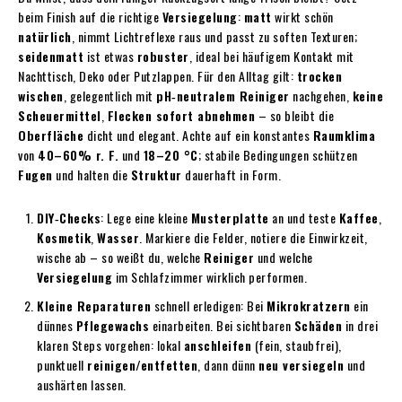
beim Finish auf die richtige
Versiegelung
:
matt
wirkt schön
natürlich
, nimmt Lichtreflexe raus und passt zu soften Texturen;
seidenmatt
ist etwas
robuster
, ideal bei häufigem Kontakt mit
Nachttisch, Deko oder Putzlappen. Für den Alltag gilt:
trocken
wischen
, gelegentlich mit
pH‑neutralem Reiniger
nachgehen,
keine
Scheuermittel
,
Flecken sofort abnehmen
– so bleibt die
Oberfläche
dicht und elegant. Achte auf ein konstantes
Raumklima
von
40–60% r. F.
und
18–20 °C
; stabile Bedingungen schützen
Fugen
und halten die
Struktur
dauerhaft in Form.
DIY‑Checks
: Lege eine kleine
Musterplatte
an und teste
Kaffee
,
Kosmetik
,
Wasser
. Markiere die Felder, notiere die Einwirkzeit,
wische ab – so weißt du, welche
Reiniger
und welche
Versiegelung
im Schlafzimmer wirklich performen.
Kleine Reparaturen
schnell erledigen: Bei
Mikrokratzern
ein
dünnes
Pflegewachs
einarbeiten. Bei sichtbaren
Schäden
in drei
klaren Steps vorgehen: lokal
anschleifen
(fein, staubfrei),
punktuell
reinigen/entfetten
, dann dünn
neu versiegeln
und
aushärten lassen.