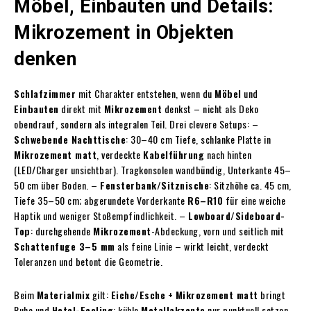
Möbel, Einbauten und Details:
Mikrozement in Objekten
denken
Schlafzimmer
mit Charakter entstehen, wenn du
Möbel
und
Einbauten
direkt mit
Mikrozement
denkst – nicht als Deko
obendrauf, sondern als integralen Teil. Drei clevere Setups: –
Schwebende Nachttische
: 30–40 cm Tiefe, schlanke Platte in
Mikrozement matt
, verdeckte
Kabelführung
nach hinten
(LED/Charger unsichtbar). Tragkonsolen wandbündig, Unterkante 45–
50 cm über Boden. –
Fensterbank/Sitznische
: Sitzhöhe ca. 45 cm,
Tiefe 35–50 cm; abgerundete Vorderkante
R6–R10
für eine weiche
Haptik und weniger Stoßempfindlichkeit. –
Lowboard/Sideboard-
Top
: durchgehende
Mikrozement
-Abdeckung, vorn und seitlich mit
Schattenfuge 3–5 mm
als feine Linie – wirkt leicht, verdeckt
Toleranzen und betont die Geometrie.
Beim
Materialmix
gilt:
Eiche/Esche
+
Mikrozement matt
bringt
Ruhe und
Hotel-Feeling
; kühle
Metallakzente
nur punktuell setzen