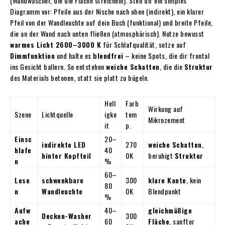
(Wandwascher, die die Fläche streicheln). Stell dir ein simples
Diagramm vor: Pfeile aus der Nische nach oben (indirekt), ein klarer
Pfeil von der Wandleuchte auf dein Buch (funktional) und breite Pfeile,
die an der Wand nach unten fließen (atmosphärisch). Nutze bewusst
warmes Licht 2600–3000 K
für Schlafqualität, setze auf
Dimmfunktion
und halte es
blendfrei
– keine Spots, die dir frontal
ins Gesicht ballern. So entstehen
weiche Schatten
, die die
Struktur
des Materials betonen, statt sie platt zu bügeln.
Hell
Farb
Wirkung auf
Szene
Lichtquelle
igke
tem
Mikrozement
it
p.
Einsc
20–
indirekte LED
270
weiche Schatten
,
hlafe
40
hinter Kopfteil
0K
beruhigt
Struktur
n
%
60–
Lese
schwenkbare
300
klare Kante
, kein
80
n
Wandleuchte
0K
Blendpunkt
%
Aufw
40–
gleichmäßige
Decken-Washer
300
ache
60
Fläche
, sanfter