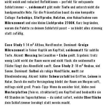
wirkt weich und reduziert Reflektionen – perfekt für entspannte
Schlafzimmer –,
seidenmatt
gibt mehr
Tiefe
und unterstreicht die
handgemachte Note. Für die Präsentation baust du eine kompakte
Collage:
Farbchips
,
Stoffprobe
,
Holzton
, eine Nahaufnahme vom
Mikrozement
und eine kleine
Lichtprobe 2700K
. Kurz begründen,
warum die Palette zu deinem Schlafstil passt – so bleibt alles stimmig
statt zufällig.
Case Study 1
: 14 m² Altbau, Nordfenster. Dominant:
Greige
Mikrozement
in feiner Haptik am Kopfteil,
seidenmatt
für subtile
Tiefe. Akzent:
Messing
bei Leuchten +
Eiche
geölt. Ergebnis: trotz
wenig Licht wirkt der Raum warm und nicht flach; die seidenmatte
Fläche fängt das Abendlicht sanft.
Case Study 2
: 18 m² Neubau, viel
Sonne. Dominant:
Salbei
als ruhige Wandfläche,
matt
zur
Blendminderung. Akzent: kühler
Schwarzstahl
bei Griffen,
Leinen
in
Natur. Durch die matte Versiegelung bleibt der Raum am Morgen soft,
mittags nicht grell. Praxis-Tipp: Wenn du unsicher bist, klebe zwei
Musterplatten
(fein vs. strukturiert) ans Kopfteil und beobachte sie
48 Stunden im Tagesrhythmus – du siehst sofort, welche
Oberfläche
dein Schlafzimmer beruhigt statt nervös macht.