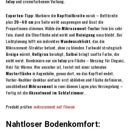
Inlay
und cremefarbenem Vorhang.
Experten-Tipp
: Markiere die
Kopfteilbreite
vorab – Bettbreite
plus
20–40 cm
pro Seite wirkt ausgewogen und lässt die
Proportionen stimmen. Wähle die
Mikrozement-Textur
fein bis sehr
fein, damit die Oberfläche edel wirkt und
Reinigung
easy bleibt. Bei
Lichtplanung hilft ein indirektes
Wandwaschlicht
, das die
Mikrozement-Struktur betont, ohne zu blenden. Farbwahl strategisch:
Greige
wärmt,
Hellgrau
beruhigt,
Salbei
bringt sanfte Farbe, die
nicht nervt. Kombiniere nur ein
Inlay
pro Fläche – Messing für Eleganz,
Holz für Wärme. Wer unsicher ist, testet mit einer schmalen
Musterfläche
in Augenhöhe, genau dort, wo das Kopfteil endet.
Vorher-Nachher denkbar einfach: erst abkleben und Fläche definieren,
anschließend
Mikrozement
in zwei dünnen Lagen plus Versiegelung –
fertig ist die
Akzentwand im Schlafzimmer
.
Produkt prüfen:
mikrozement auf fliesen
Nahtloser Bodenkomfort: