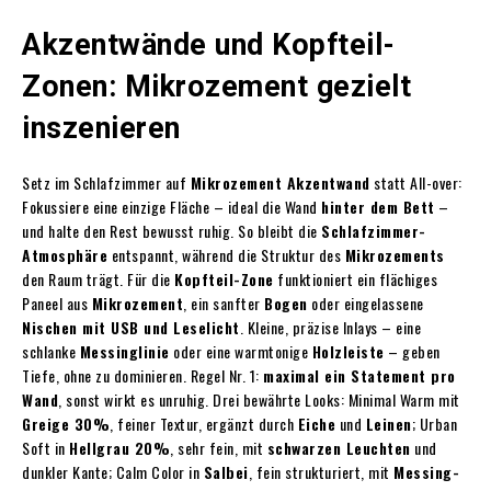
Akzentwände und Kopfteil-
Zonen: Mikrozement gezielt
inszenieren
Setz im Schlafzimmer auf
Mikrozement Akzentwand
statt All-over:
Fokussiere eine einzige Fläche – ideal die Wand
hinter dem Bett
–
und halte den Rest bewusst ruhig. So bleibt die
Schlafzimmer-
Atmosphäre
entspannt, während die Struktur des
Mikrozements
den Raum trägt. Für die
Kopfteil-Zone
funktioniert ein flächiges
Paneel aus
Mikrozement
, ein sanfter
Bogen
oder eingelassene
Nischen mit USB und Leselicht
. Kleine, präzise Inlays – eine
schlanke
Messinglinie
oder eine warmtonige
Holzleiste
– geben
Tiefe, ohne zu dominieren. Regel Nr. 1:
maximal ein Statement pro
Wand
, sonst wirkt es unruhig. Drei bewährte Looks: Minimal Warm mit
Greige 30%
, feiner Textur, ergänzt durch
Eiche
und
Leinen
; Urban
Soft in
Hellgrau 20%
, sehr fein, mit
schwarzen Leuchten
und
dunkler Kante; Calm Color in
Salbei
, fein strukturiert, mit
Messing-