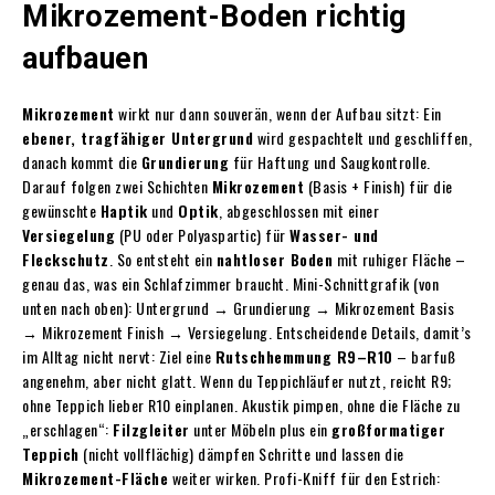
Mikrozement-Boden richtig
aufbauen
Mikrozement
wirkt nur dann souverän, wenn der Aufbau sitzt: Ein
ebener, tragfähiger Untergrund
wird gespachtelt und geschliffen,
danach kommt die
Grundierung
für Haftung und Saugkontrolle.
Darauf folgen zwei Schichten
Mikrozement
(Basis + Finish) für die
gewünschte
Haptik
und
Optik
, abgeschlossen mit einer
Versiegelung
(PU oder Polyaspartic) für
Wasser- und
Fleckschutz
. So entsteht ein
nahtloser Boden
mit ruhiger Fläche –
genau das, was ein Schlafzimmer braucht. Mini-Schnittgrafik (von
unten nach oben): Untergrund → Grundierung → Mikrozement Basis
→ Mikrozement Finish → Versiegelung. Entscheidende Details, damit’s
im Alltag nicht nervt: Ziel eine
Rutschhemmung R9–R10
– barfuß
angenehm, aber nicht glatt. Wenn du Teppichläufer nutzt, reicht R9;
ohne Teppich lieber R10 einplanen. Akustik pimpen, ohne die Fläche zu
„erschlagen“:
Filzgleiter
unter Möbeln plus ein
großformatiger
Teppich
(nicht vollflächig) dämpfen Schritte und lassen die
Mikrozement-Fläche
weiter wirken. Profi-Kniff für den Estrich: