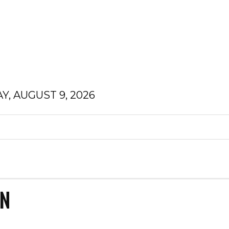
Y, AUGUST 9, 2026
N
FINANZEN
HOMEDEKOR
GESUNDHEIT
N
EN