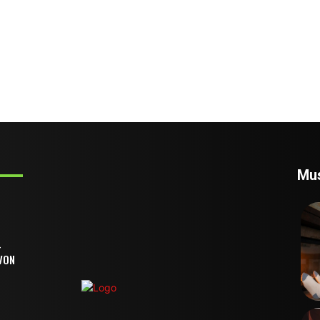
Mus
-
VON