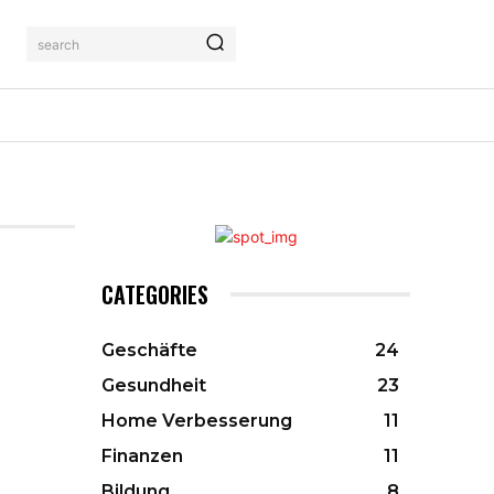
search
AHRUNG
KONTAKTIERE UNS
MORE
CATEGORIES
Geschäfte
24
Gesundheit
23
Home Verbesserung
11
Finanzen
11
Bildung
8