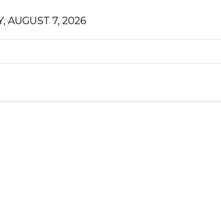
, AUGUST 7, 2026
N
FINANZEN
HOMEDEKOR
GESUNDHEIT
N