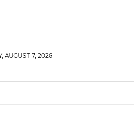
, AUGUST 7, 2026
N
FINANZEN
HOMEDEKOR
GESUNDHEIT
N