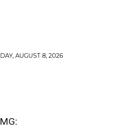
DAY, AUGUST 8, 2026
N
FINANZEN
HOMEDEKOR
GESUNDHEIT
N
TMG: