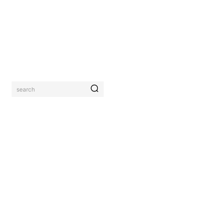
search
AHRUNG
KONTAKTIERE UNS
MORE